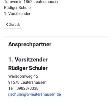
Turnverein 1862 Leutershausen
Rüdiger Schuler
1. Vorsitzender
Vorheriger Beitrag: Informative Abteilungsversammlung des TV Leu
Zurück
Ansprechpartner
1. Vorsitzender
Rüdiger Schuler
Weißdornweg 45
91578 Leutershausen
Tel.: 09823/8338
r.schuler@tv-leutershausen.de