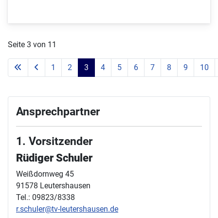
Seite 3 von 11
1
2
3
4
5
6
7
8
9
10
Ansprechpartner
1. Vorsitzender
Rüdiger Schuler
Weißdornweg 45
91578 Leutershausen
Tel.: 09823/8338
r.schuler@tv-leutershausen.de