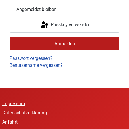
Passwor
Angemeldet bleiben
Passkey verwenden
Anmelden
Passwort vergessen?
Benutzername vergessen?
Impressum
Datenschutzerklärung
Anfahrt