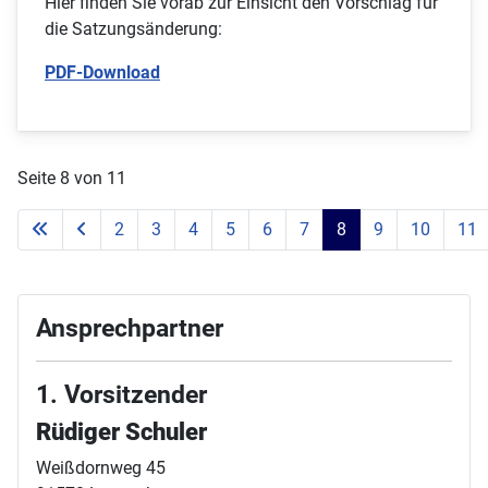
Hier finden Sie vorab zur Einsicht den Vorschlag für
die Satzungsänderung:
PDF-Download
Seite 8 von 11
2
3
4
5
6
7
8
9
10
11
Ansprechpartner
1. Vorsitzender
Rüdiger Schuler
Weißdornweg 45