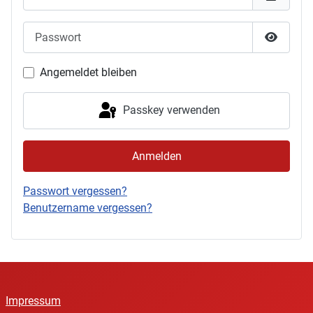
Passwort
Passwor
Angemeldet bleiben
Passkey verwenden
Anmelden
Passwort vergessen?
Benutzername vergessen?
Impressum