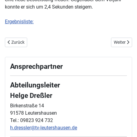
konnte er sich um 2,4 Sekunden steigern.
Ergebnisliste:
Vorheriger Beitrag: 4. Juni 2026 - Hochsprung Meeting in Leutersha
Nächster Be
Zurück
Weiter
Ansprechpartner
Abteilungsleiter
Helge Dreßler
Birkenstraße 14
91578 Leutershausen
Tel.: 09823 924 732
h.dressler@tv-leutershausen.de