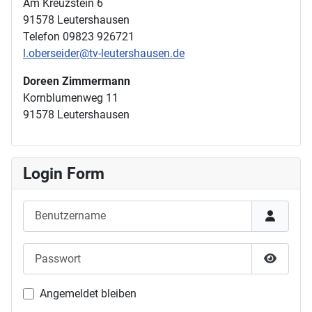
Am Kreuzstein 6
91578 Leutershausen
Telefon 09823 926721
l.oberseider@tv-leutershausen.de
Doreen Zimmermann
Kornblumenweg 11
91578 Leutershausen
Login Form
Benutzername
Passwort
Passwor
Angemeldet bleiben