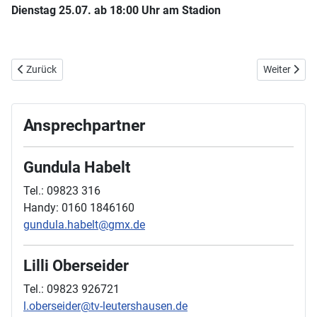
Dienstag 25.07. ab 18:00 Uhr am Stadion
Vorheriger Beitrag: Sportabzeichenabnahme beim TVL
Nächster Be
Zurück
Weiter
Ansprechpartner
Gundula Habelt
Tel.: 09823 316
Handy: 0160 1846160
gundula.habelt@gmx.de
Lilli Oberseider
Tel.: 09823 926721
l.oberseider@tv-leutershausen.de