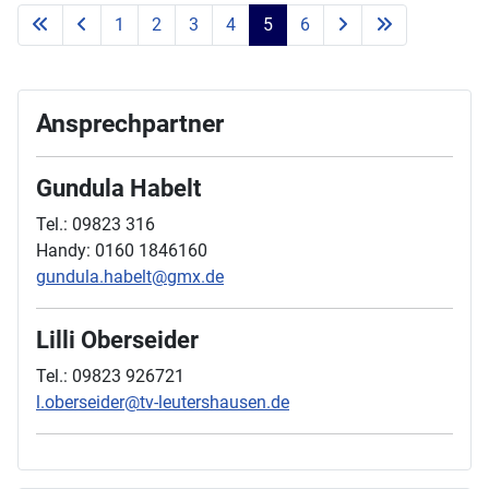
1
2
3
4
5
6
Ansprechpartner
Gundula Habelt
Tel.: 09823 316
Handy: 0160 1846160
gundula.habelt@gmx.de
Lilli Oberseider
Tel.: 09823 926721
l.oberseider@tv-leutershausen.de