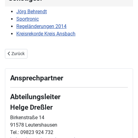
Jörg Behrendt
Sportronic
Regeländerungen 2014
Kreisrekorde Kreis Ansbach
Vorheriger Beitrag: Trainingszeiten
Zurück
Ansprechpartner
Abteilungsleiter
Helge Dreßler
Birkenstraße 14
91578 Leutershausen
Tel.: 09823 924 732