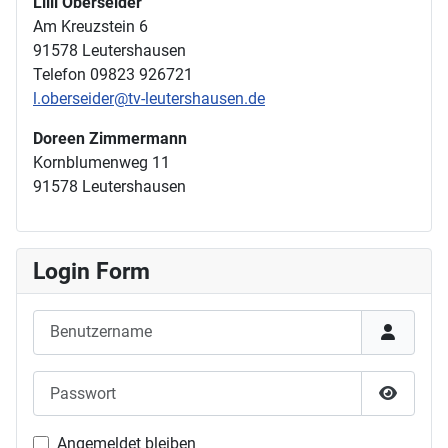
Lilli Oberseider
Am Kreuzstein 6
91578 Leutershausen
Telefon 09823 926721
l.oberseider@tv-leutershausen.de
Doreen Zimmermann
Kornblumenweg 11
91578 Leutershausen
Login Form
Benutzername
Passwort
Passwor
Angemeldet bleiben