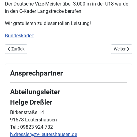
Der Deutsche Vize-Meister über 3.000 m in der U18 wurde
in den C-Kader Langstrecke berufen.
Wir gratulieren zu dieser tollen Leistung!
Bundeskader:
Vorheriger Beitrag: 5. November 2016 Lichterlauf in Rothenburg
Nächster Be
Zurück
Weiter
Ansprechpartner
Abteilungsleiter
Helge Dreßler
Birkenstraße 14
91578 Leutershausen
Tel.: 09823 924 732
h.dressler@tv-leutershausen.de