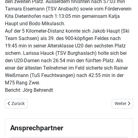
den zweiten Platz. Ausserdem finishten nach 57:03 min
Tamara Eisemann (TSV Ansbach) sowie vom Förderverein
Kita Dietenhofen nach 1:13:05 min gemeinsam Katja
Haupt und Bodo Mikulasch.
Auf der 5 Kilometer-Distanz konnte sich Jakob Haupt (Ski
Team Sachsen) als 39. des 900-köpfigen Feldes nach
19:45 min in seiner Altersklasse U20 den sechsten Platz
sichern. Larissa Hauck (TSV Burghaslach) holte sich bei
den U20-Damen nach 26:54 min den fünften Platz. Als
einer der ältesten Teilnehmer im Feld sicherte sich Rainer
Weißmann (TuS Feuchtwangen) nach 42:55 min in der
M75 Rang Zwei.
Bericht: Jörg Behrendt
Vorheriger Beitrag: 10. Januar 2026 - Nordbayerische Hallenmeisters
Nächster Bei
Zurück
Weiter
Ansprechpartner