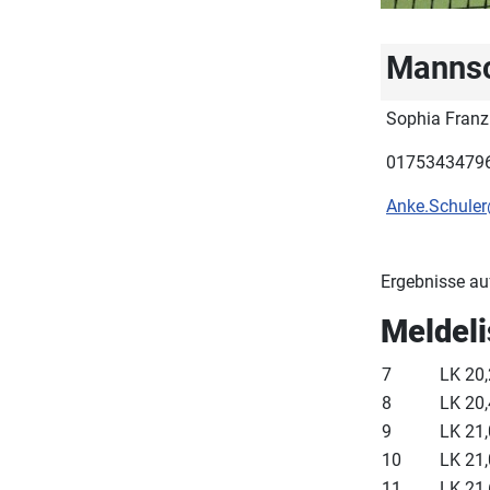
Mannsc
Sophia Franz
0175343479
Anke.Schuler
Ergebnisse au
Meldel
7
LK 20,
8
LK 20,
9
LK 21,
10
LK 21,
11
LK 21,