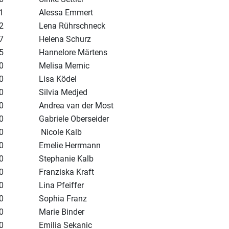
1
Alessa Emmert
2
Lena Rührschneck
7
Helena Schurz
5
Hannelore Märtens
0
Melisa Memic
0
Lisa Ködel
0
Silvia Medjed
0
Andrea van der Most
0
Gabriele Oberseider
0
Nicole Kalb
0
Emelie Herrmann
0
Stephanie Kalb
0
Franziska Kraft
0
Lina Pfeiffer
0
Sophia Franz
0
Marie Binder
0
Emilia Sekanic