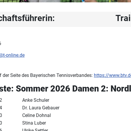
haftsführerin:
Tra
6
@t-online.de
f der Seite des Bayerischen Tennisverbandes:
https://www.btv.d
iste: Sommer 2026 Damen 2: Nordl
2
Anke Schuler
4
Dr. Laura Gebauer
0
Celine Dohnal
0
Stina Luber
6
Ulrike Settler