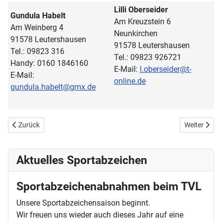
Lilli Oberseider
Gundula Habelt
Am Kreuzstein 6
Am Weinberg 4
Neunkirchen
91578 Leutershausen
91578 Leutershausen
Tel.: 09823 316
Tel.: 09823 926721
Handy: 0160 1846160
E-Mail:
l.oberseider@t-
E-Mail:
online.de
gundula.habelt@gmx.de
Vorheriger Beitrag: Termine
Nächster Bei
Zurück
Weiter
Aktuelles Sportabzeichen
Sportabzeichenabnahmen beim TVL
Unsere Sportabzeichensaison beginnt.
Wir freuen uns wieder auch dieses Jahr auf eine