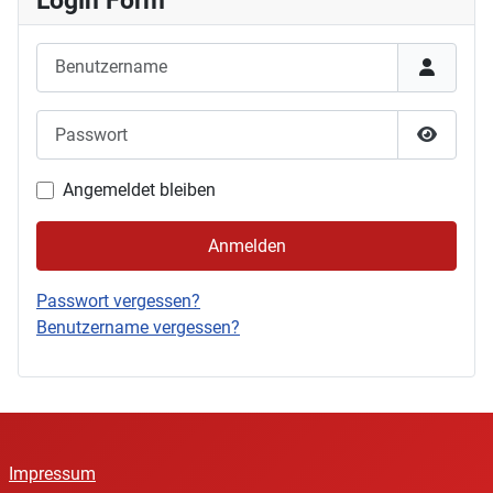
Benutzername
Passwort
Passwor
Angemeldet bleiben
Anmelden
Passwort vergessen?
Benutzername vergessen?
Impressum