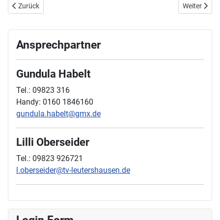
Vorheriger Beitrag: TVL Sportabzeichen 2025
Nächster Bei
Zurück
Weiter
Ansprechpartner
Gundula Habelt
Tel.: 09823 316
Handy: 0160 1846160
gundula.habelt@gmx.de
Lilli Oberseider
Tel.: 09823 926721
l.oberseider@tv-leutershausen.de
Login Form