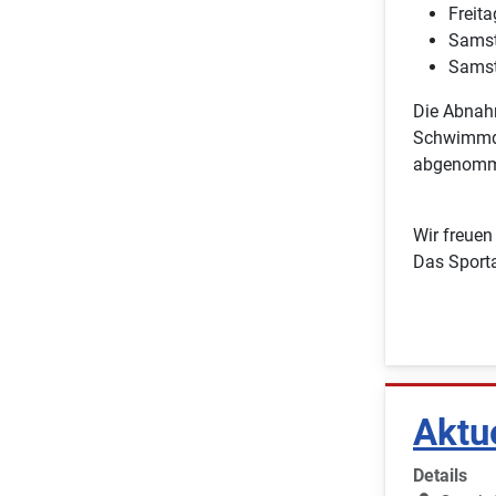
Freita
Samst
Samst
Die Abnah
Schwimmdi
abgenomme
Wir freuen
Das Sport
Aktu
Details