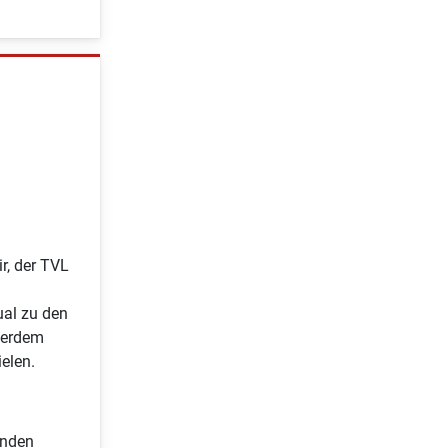
r, der TVL
n
ual zu den
ßerdem
elen.
inden