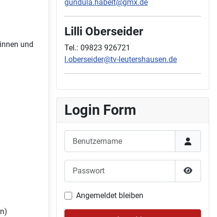
gundula.habelt@gmx.de
Lilli Oberseider
rinnen und
Tel.: 09823 926721
l.oberseider@tv-leutershausen.de
Login Form
Benutzername
Passwort
Passwor
Angemeldet bleiben
on)