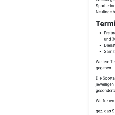
Sportlerin
Neulinge 
Termi
Freit
und 3
Diens
Samst
Weitere Te
gegeben.
Die Sporta
jeweilige
gesonderte
Wir freue
gez. das S