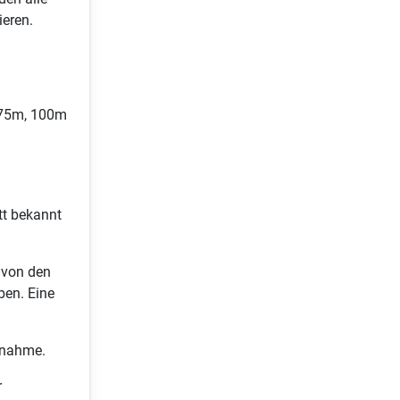
ieren.
, 75m, 100m
tt bekannt
 von den
ben. Eine
lnahme.
r