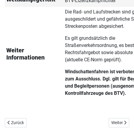
BTV-Lizenzkampfrichter
Die Rad- und Laufstrecken sind 
ausgeschildert und gefährliche S
Streckenposten abgesichert.
Es gilt grundsätzlich die
Straßenverkehrsordnung, es best
Weiter
Rechtsfahrgebot sowie absolute 
Informationen
(aktuelle CE-Norm geprüft).
Windschattenfahren ist verboten
zum Ausschluss. Dgl. gilt für B
und Begleitpersonen (ausgen
Kontrollfahrzeuge des BTV).
Vorheriger Beitrag: Altmühltriathlon 2026
Nächster Bei
Zurück
Weiter