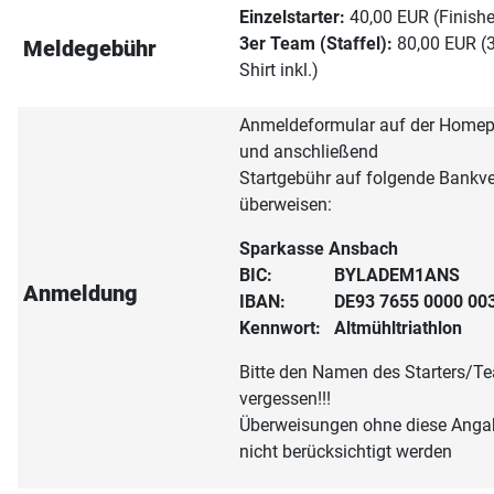
Einzelstarter:
40,00 EUR (Finisher
3er Team (Staffel):
80,00 EUR (3
Meldegebühr
Shirt inkl.)
Anmeldeformular auf der Homep
und anschließend
Startgebühr auf folgende Bankv
überweisen:
Sparkasse Ansbach
BIC: BYLADEM1ANS
Anmeldung
IBAN: DE93 7655 0000 003
Kennwort: Altmühltriathlon
Bitte den Namen des Starters/T
vergessen!!!
Überweisungen ohne diese Anga
nicht berücksichtigt werden