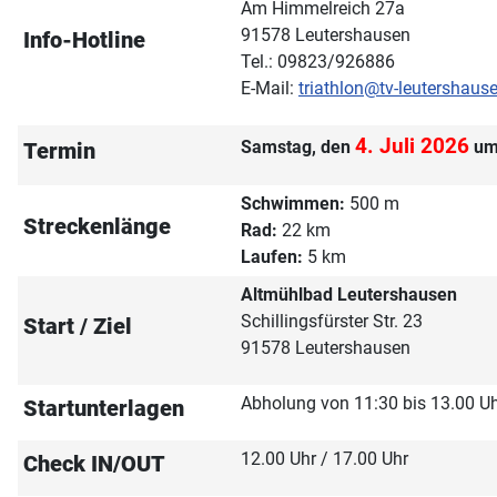
Am Himmelreich 27a
91578 Leutershausen
Info-Hotline
Tel.: 09823/926886
E-Mail:
triathlon@tv-leutershaus
4. Juli 2026
Samstag, den
um
Termin
Schwimmen:
500 m
Streckenlänge
Rad:
22 km
Laufen:
5 km
Altmühlbad Leutershausen
Schillingsfürster Str. 23
Start / Ziel
91578 Leutershausen
Abholung von 11:30 bis 13.00 U
Startunterlagen
12.00 Uhr / 17.00 Uhr
Check IN/OUT