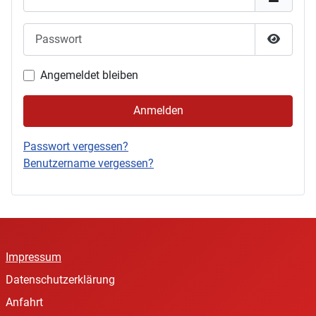
Passwort
Passwor
Angemeldet bleiben
Anmelden
Passwort vergessen?
Benutzername vergessen?
Impressum
Datenschutzerklärung
Anfahrt