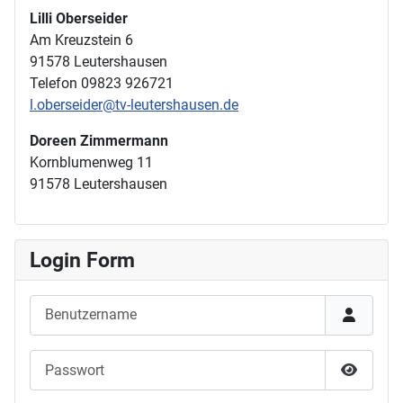
Lilli Oberseider
Am Kreuzstein 6
91578 Leutershausen
Telefon 09823 926721
l.oberseider@tv-leutershausen.de
Doreen Zimmermann
Kornblumenweg 11
91578 Leutershausen
Login Form
Benutzername
Passwort
Passwor