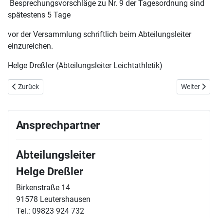
Besprechungsvorschläge zu Nr. 9 der Tagesordnung sind
spätestens 5 Tage
vor der Versammlung schriftlich beim Abteilungsleiter
einzureichen.
Helge Dreßler (Abteilungsleiter Leichtathletik)
Vorheriger Beitrag: 29. Oktober 2016 Crosslauf in Flachslanden
Nächster Bei
Zurück
Weiter
Ansprechpartner
Abteilungsleiter
Helge Dreßler
Birkenstraße 14
91578 Leutershausen
Tel.: 09823 924 732