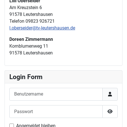
Lilli Oberseider
Am Kreuzstein 6
91578 Leutershausen
Telefon 09823 926721
l.oberseider@tv-leutershausen.de
Doreen Zimmermann
Kornblumenweg 11
91578 Leutershausen
Login Form
Benutzername
Passwort
Passwor
Angemeldet bleiben