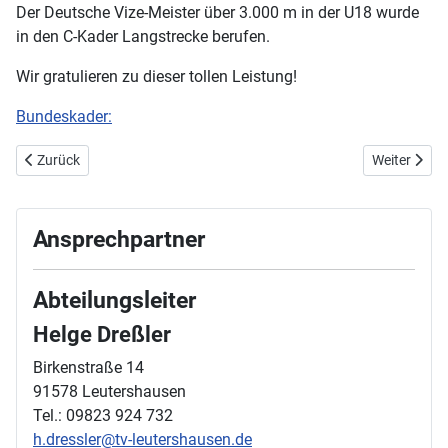
Der Deutsche Vize-Meister über 3.000 m in der U18 wurde
in den C-Kader Langstrecke berufen.
Wir gratulieren zu dieser tollen Leistung!
Bundeskader:
Vorheriger Beitrag: 5. November 2016 Lichterlauf in Rothenburg
Nächster Be
Zurück
Weiter
Ansprechpartner
Abteilungsleiter
Helge Dreßler
Birkenstraße 14
91578 Leutershausen
Tel.: 09823 924 732
h.dressler@tv-leutershausen.de