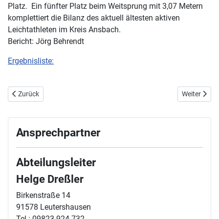
Platz. Ein fünfter Platz beim Weitsprung mit 3,07 Metern
komplettiert die Bilanz des aktuell ältesten aktiven
Leichtathleten im Kreis Ansbach.
Bericht: Jörg Behrendt
Ergebnisliste:
Vorheriger Beitrag: 22. Juni 2024 - Mittelfränkische Meisterschafte
Nächster Bei
Zurück
Weiter
Ansprechpartner
Abteilungsleiter
Helge Dreßler
Birkenstraße 14
91578 Leutershausen
Tel.: 09823 924 732