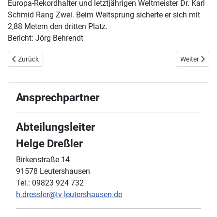
Europa-Rekordhalter und letztjährigen Weltmeister Dr. Karl
Schmid Rang Zwei. Beim Weitsprung sicherte er sich mit
2,88 Metern den dritten Platz.
Bericht: Jörg Behrendt
Vorheriger Beitrag: 19. Juli 2025 - Bayerische Meisterschaften der 
Nächster Bei
Zurück
Weiter
Ansprechpartner
Abteilungsleiter
Helge Dreßler
Birkenstraße 14
91578 Leutershausen
Tel.: 09823 924 732
h.dressler@tv-leutershausen.de