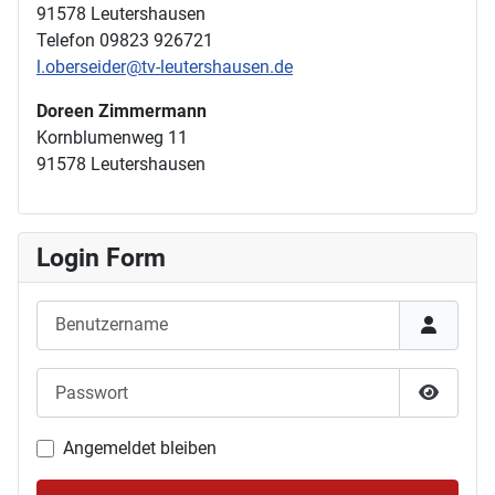
91578 Leutershausen
Telefon 09823 926721
l.oberseider@tv-leutershausen.de
Doreen Zimmermann
Kornblumenweg 11
91578 Leutershausen
Login Form
Benutzername
Passwort
Passwor
Angemeldet bleiben