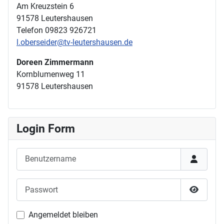
Am Kreuzstein 6
91578 Leutershausen
Telefon 09823 926721
l.oberseider@tv-leutershausen.de
Doreen Zimmermann
Kornblumenweg 11
91578 Leutershausen
Login Form
Benutzername
Passwort
Passwor
Angemeldet bleiben