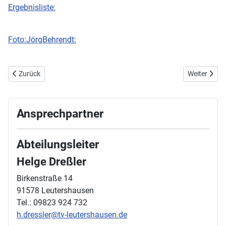
Ergebnisliste:
Foto:JörgBehrendt:
Vorheriger Beitrag: 22./24. August 2025 - Masters DM in Gotha
Nächster Bei
Zurück
Weiter
Ansprechpartner
Abteilungsleiter
Helge Dreßler
Birkenstraße 14
91578 Leutershausen
Tel.: 09823 924 732
h.dressler@tv-leutershausen.de