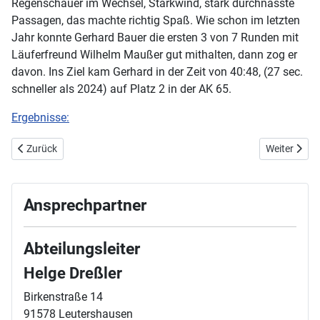
Regenschauer im Wechsel, Starkwind, stark durchnässte
Passagen, das machte richtig Spaß. Wie schon im letzten
Jahr konnte Gerhard Bauer die ersten 3 von 7 Runden mit
Läuferfreund Wilhelm Maußer gut mithalten, dann zog er
davon. Ins Ziel kam Gerhard in der Zeit von 40:48, (27 sec.
schneller als 2024) auf Platz 2 in der AK 65.
Ergebnisse:
Vorheriger Beitrag: 8. November 2025 - Crosslauf in Feuchtwangen
Nächster Bei
Zurück
Weiter
Ansprechpartner
Abteilungsleiter
Helge Dreßler
Birkenstraße 14
91578 Leutershausen