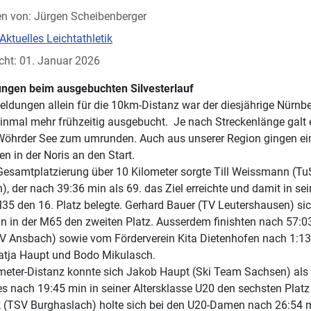
en von:
Jürgen Scheibenberger
Aktuelles Leichtathletik
icht: 01. Januar 2026
ungen beim ausgebuchten Silvesterlauf
ldungen allein für die 10km-Distanz war der diesjährige Nürnbe
einmal mehr frühzeitig ausgebucht. Je nach Streckenlänge galt e
öhrder See zum umrunden. Auch aus unserer Region gingen ein
n in der Noris an den Start.
 Gesamtplatzierung über 10 Kilometer sorgte Till Weissmann (Tu
 der nach 39:36 min als 69. das Ziel erreichte und damit in sei
M35 den 16. Platz belegte. Gerhard Bauer (TV Leutershausen) sic
n in der M65 den zweiten Platz. Ausserdem finishten nach 57:
 Ansbach) sowie vom Förderverein Kita Dietenhofen nach 1:13
tja Haupt und Bodo Mikulasch.
ometer-Distanz konnte sich Jakob Haupt (Ski Team Sachsen) als 
s nach 19:45 min in seiner Altersklasse U20 den sechsten Platz
 (TSV Burghaslach) holte sich bei den U20-Damen nach 26:54 