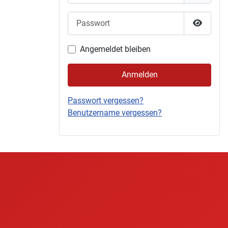
Passwort
Passwor
Angemeldet bleiben
Anmelden
Passwort vergessen?
Benutzername vergessen?