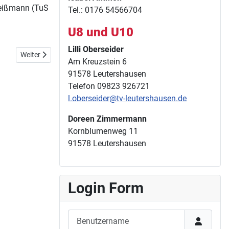
 Weißmann (TuS
Tel.: 0176 54566704
U8 und U10
Lilli Oberseider
Nächster Beitrag: 7. Dezember 2025 - Nikolauslauf in Ochsenfurt
Weiter
Am Kreuzstein 6
91578 Leutershausen
Telefon 09823 926721
l.oberseider@tv-leutershausen.de
Doreen Zimmermann
Kornblumenweg 11
91578 Leutershausen
Login Form
Benutzername