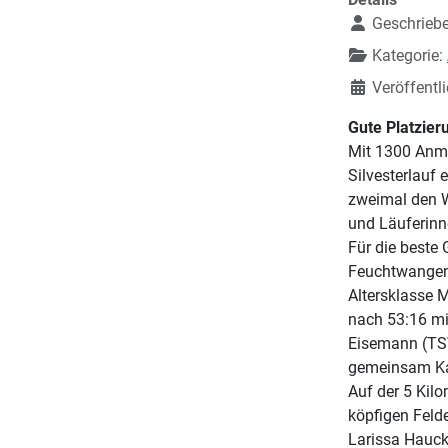
Geschrieb
Kategorie:
Veröffentl
Gute Platzier
Mit 1300 Anme
Silvesterlauf 
zweimal den W
und Läuferinne
Für die beste
Feuchtwangen),
Altersklasse 
nach 53:16 mi
Eisemann (TSV
gemeinsam Ka
Auf der 5 Kil
köpfigen Felde
Larissa Hauck