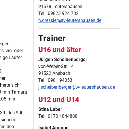
91578 Leutershausen
Tel.: 09823 924 732
h.dressler@tv-leutershausen.de
Trainer
rger
U16 und älter
s, ein- oder
ige Läufer
Jürgen Scheibenberger
von-Weber-Str. 14
S
91522 Ansbach
ner
Tel.: 0981 94053
herte sich
j.scheibenberger@tv-leutershausen.de
03 min Tamara
U12 und U14
:05 min
Stina Luber
39. des 900-
Tel.: 0170 4844888
 sichern.
min den
Isabel Ammon