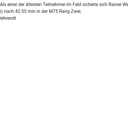
 Als einer der ältesten Teilnehmer im Feld sicherte sich Rainer
) nach 42:55 min in der M75 Rang Zwei.
Behrendt
trag: 10. Januar 2026 - Nordbayerische Hallenmeisterschaften in Fürth