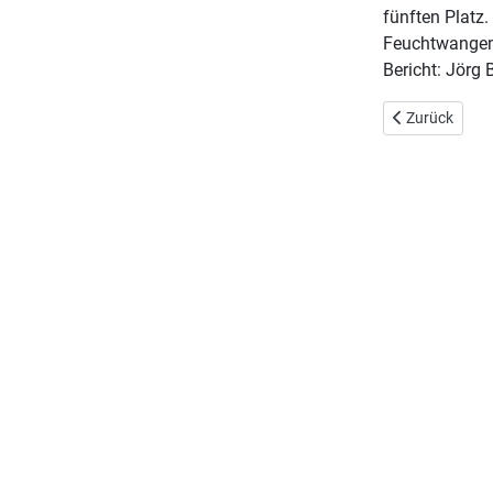
fünften Platz.
Feuchtwangen
Bericht: Jörg 
Vorheriger Bei
Zurück