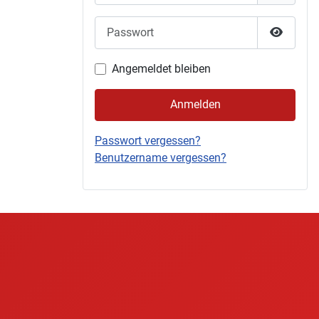
Passwort
Passwor
Angemeldet bleiben
Anmelden
Passwort vergessen?
Benutzername vergessen?