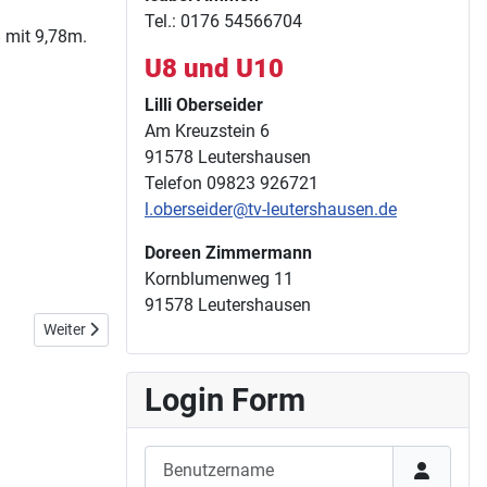
Tel.: 0176 54566704
8 mit 9,78m.
U8 und U10
Lilli Oberseider
Am Kreuzstein 6
91578 Leutershausen
Telefon 09823 926721
l.oberseider@tv-leutershausen.de
Doreen Zimmermann
Kornblumenweg 11
91578 Leutershausen
Nächster Beitrag: 14. bis 16. Juni German Masters in Erding
Weiter
Login Form
Benutzername