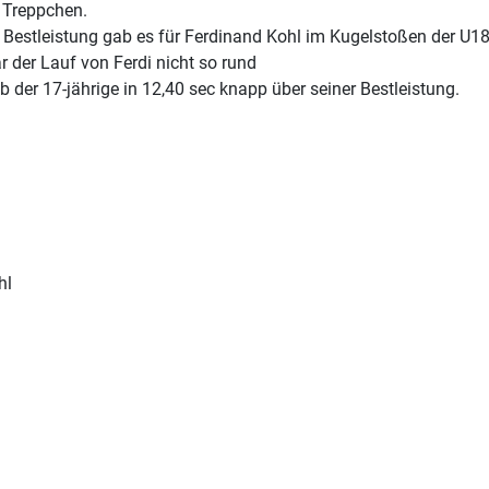
 Treppchen.
e Bestleistung gab es für Ferdinand Kohl im Kugelstoßen der U1
 der Lauf von Ferdi nicht so rund
b der 17-jährige in 12,40 sec knapp über seiner Bestleistung.
hl
trag: 22. Juni 2024 - Süddeutsche U23 Meisterschaften in Koblenz