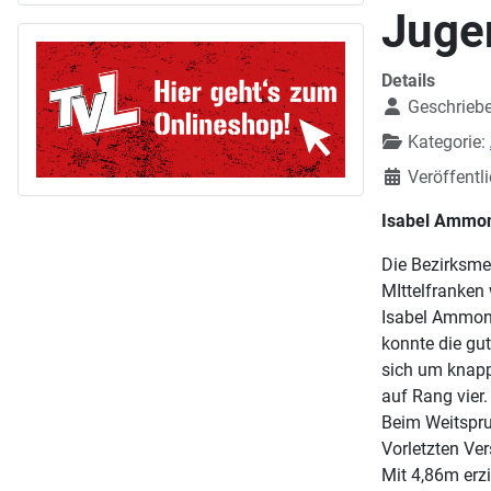
Juge
Details
Geschrieb
Kategorie:
Veröffentl
Isabel Ammon
Die Bezirksme
MIttelfranke
Isabel Ammon 
konnte die gu
sich um knapp
auf Rang vier.
Beim Weitspru
Vorletzten Ver
Mit 4,86m erzi