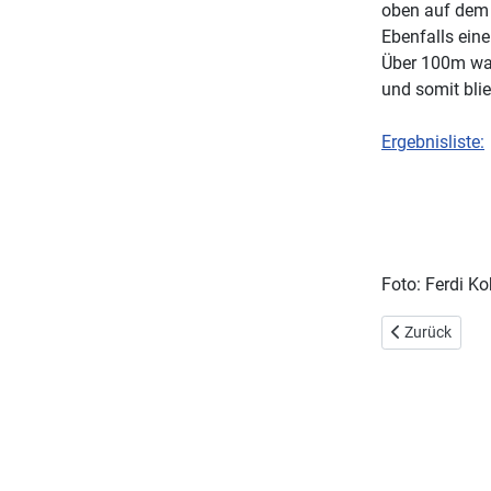
oben auf dem
Ebenfalls ein
Über 100m war
und somit blie
Ergebnisliste:
Foto: Ferdi Ko
Vorheriger Bei
Zurück