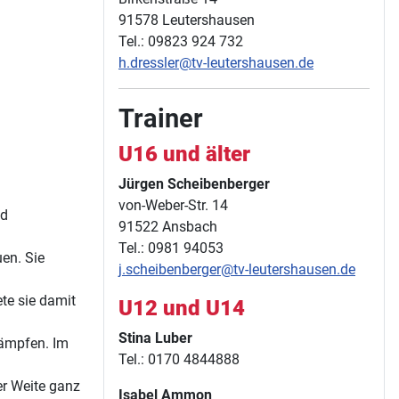
91578 Leutershausen
Tel.: 09823 924 732
h.dressler@tv-leutershausen.de
Trainer
U16 und älter
Jürgen Scheibenberger
von-Weber-Str. 14
nd
91522 Ansbach
Tel.: 0981 94053
en. Sie
j.scheibenberger@tv-leutershausen.de
te sie damit
U12 und U14
Stina Luber
kämpfen. Im
Tel.: 0170 4844888
er Weite ganz
Isabel Ammon