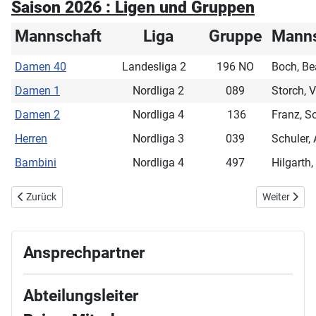
Saison 2026 : Ligen und Gruppen
Mannschaft
Liga
Gruppe
Manns
Damen 40
Landesliga 2
196 NO
Boch, Be
Damen 1
Nordliga 2
089
Storch, 
Damen 2
Nordliga 4
136
Franz, S
Herren
Nordliga 3
039
Schuler,
Bambini
Nordliga 4
497
Hilgarth,
Vorheriger Beitrag: Bambini 12
Nächster Bei
Zurück
Weiter
Ansprechpartner
Abteilungsleiter