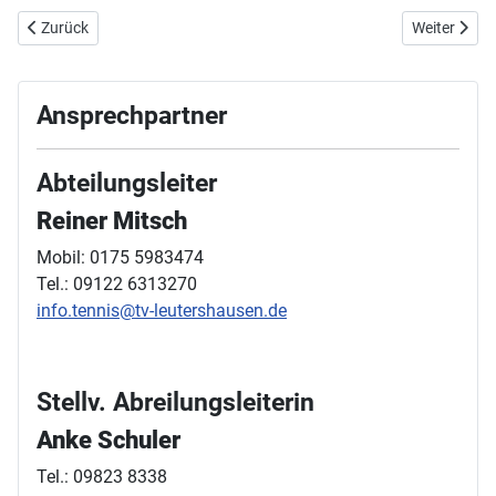
Vorheriger Beitrag: Einladung zur Hauptversammlung am 22. März 
Nächster Bei
Zurück
Weiter
Ansprechpartner
Abteilungsleiter
Reiner Mitsch
Mobil: 0175 5983474
Tel.: 09122 6313270
info.tennis@tv-leutershausen.de
Stellv. Abreilungsleiterin
Anke Schuler
Tel.: 09823 8338