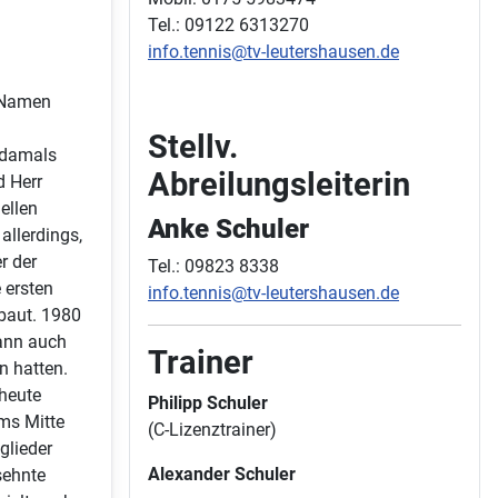
Tel.: 09122 6313270
info.tennis@tv-leutershausen.de
 Namen
Stellv.
 damals
Abreilungsleiterin
d Herr
ellen
Anke Schuler
allerdings,
r der
Tel.: 09823 8338
 ersten
info.tennis@tv-leutershausen.de
baut. 1980
dann auch
Trainer
n hatten.
 heute
Philipp Schuler
oms Mitte
(C-Lizenztrainer)
glieder
Alexander Schuler
sehnte