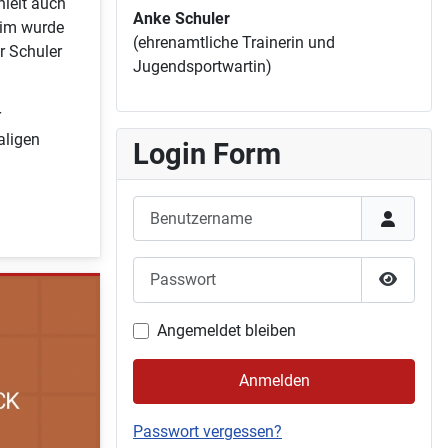
ielt auch
Anke Schuler
eim wurde
(ehrenamtliche Trainerin und
r Schuler
Jugendsportwartin)
r
aligen
Login Form
Benutzername
Passwort
Passwor
Angemeldet bleiben
Anmelden
Passwort vergessen?