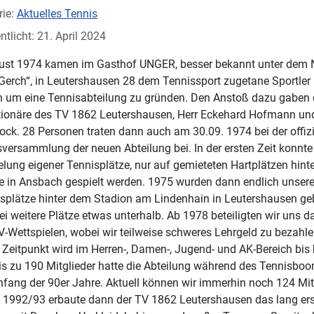
rie:
Aktuelles Tennis
ntlicht: 21. April 2024
ust 1974 kamen im Gasthof UNGER, besser bekannt unter dem
s-Gerch“, in Leutershausen 28 dem Tennissport zugetane Sportler
um eine Tennisabteilung zu gründen. Den Anstoß dazu gaben
tionäre des TV 1862 Leutershausen, Herr Eckehard Hofmann un
k. 28 Personen traten dann auch am 30.09. 1974 bei der offizi
ersammlung der neuen Abteilung bei. In der ersten Zeit konnte 
lung eigener Tennisplätze, nur auf gemieteten Hartplätzen hinte
e in Ansbach gespielt werden. 1975 wurden dann endlich unsere
splätze hinter dem Stadion am Lindenhain in Leutershausen ge
ei weitere Plätze etwas unterhalb. Ab 1978 beteiligten wir uns 
-Wettspielen, wobei wir teilweise schweres Lehrgeld zu bezahle
Zeitpunkt wird im Herren-, Damen-, Jugend- und AK-Bereich bis
Bis zu 190 Mitglieder hatte die Abteilung während des Tennisbo
nfang der 90er Jahre. Aktuell können wir immerhin noch 124 Mit
. 1992/93 erbaute dann der TV 1862 Leutershausen das lang er