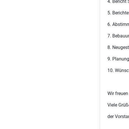
4. Bericht
5. Berich
6. Abstim
7. Bebauun
8. Neugest
9. Planung
10. Wünsc
Wir freuen
Viele Grüß
der Vorsta