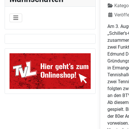
Katego
Veröffe
Am 3. Aug
„Schiller’
zusammen 
zwei Funk
Edmund Doc
Gründungsv
in Ermange
Tennishall
zwei Tenni
folgten zw
an den BTV
Ab diesem 
gespielt. 
der 80er A
vorweisen