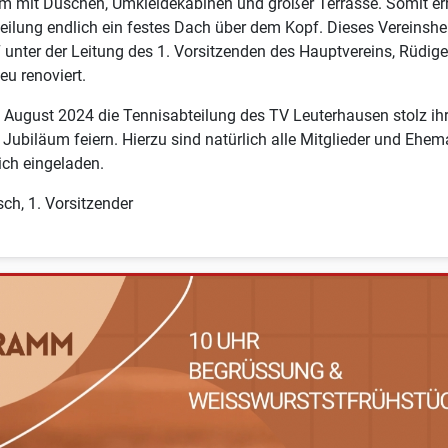
m mit Duschen, Umkleidekabinen und großer Terrasse. Somit erh
eilung endlich ein festes Dach über dem Kopf. Dieses Vereinsh
unter der Leitung des 1. Vorsitzenden des Hauptvereins, Rüdige
eu renoviert.
 August 2024 die Tennisabteilung des TV Leuterhausen stolz ih
 Jubiläum feiern. Hierzu sind natürlich alle Mitglieder und Ehem
lich eingeladen.
sch, 1. Vorsitzender