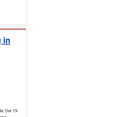
 in
e: Der 19-