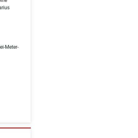
eine
arius
ei-Meter-