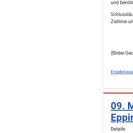
und benöti
Schlussläu
Ziellinie 
(Bilder:Geo
Ergebnisse
09. 
Eppi
Details