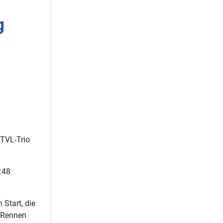
g
 TVL-Trio
:48
Start, die
 Rennen