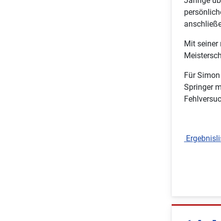
Jährige üb
persönlich
anschließ
Mit seiner
Meistersch
Für Simon 
Springer m
Fehlversuc
Ergebnisli