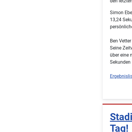
den letzte
Simon Ebel
13,24 Seku
persönlich
Ben Vetter
Seine Zeit
über eine 
Sekunden s
Ergebnislis
Stad
Tag!