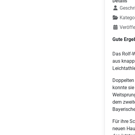
Details
Geschr
Katego
Veröffe
Gute Erge
Das Rolf-W
aus knapp
Leichtathl
Doppelten 
konnte sie
Weitsprung
dem zweite
Bayerische
Für ihre S
neuen Haus