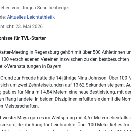
ieben von:
Jürgen Scheibenberger
rie:
Aktuelles Leichtathletik
ntlicht: 23. Mai 2026
bnisse für TVL-Starter
atter-Meeting in Regensburg gehört mit über 500 Athletinnen u
 100 verschiedenen Vereinen inzwischen zu den bestbesuchten
etik-Veranstaltungen in Bayern.
Grund zur Freude hatte die 14-jährige Nina Johnson. Über 100 
 sich um zwei Zehntelsekunden auf 13,62 Sekunden steigern. A
 gab es für Nina mit 4,84 Metern eine neue Bestleistung, mit der
n Rang landete. In beiden Disziplinen erfüllte sie damit die Nor
n Meisterschaften.
chwester Maya gab es im Weitsprung mit 4,67 Metern ebenfalls 
rekord, der ihr Rang fünf einbrachte. Über 100 Meter lief es fü