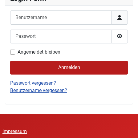
Benutzername
Passwort
Passwor
Angemeldet bleiben
Anmelden
Passwort vergessen?
Benutzername vergessen?
Impressum