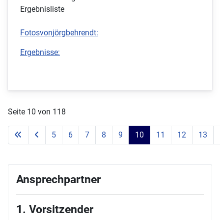
Ergebnisliste
Fotosvonjörgbehrendt:
Ergebnisse:
Seite 10 von 118
5
6
7
8
9
10
11
12
13
Ansprechpartner
1. Vorsitzender