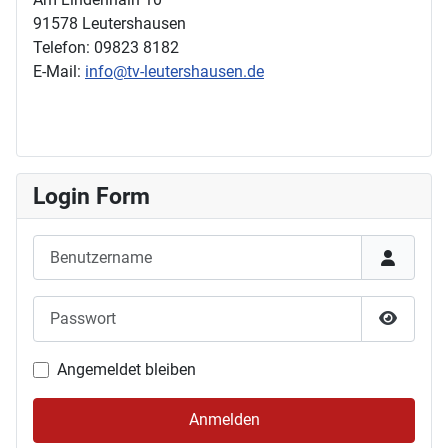
91578 Leutershausen
Telefon: 09823 8182
E-Mail:
info@tv-leutershausen.de
Login Form
Benutzername
Passwort
Passwor
Angemeldet bleiben
Anmelden