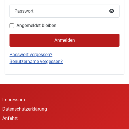
Passwort
Passwor
Angemeldet bleiben
Anmelden
Passwort vergessen?
Benutzername vergessen?
Impressum
Datenschutzerklärung
Anfahrt